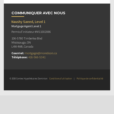
COMMUNIQUER AVEC NOUS
Naushy Saeed, Level 1
Mortgage Agent Level 1
Permis d’initiateur #M11002086
106-5780 Timberlea Blvd
Mississauga, ON
L4W 4W8, Canada
Courriel:
mortgages@moredoors.ca
Téléphone:
416-566-5341
© 2026 Centres Hypothécaires Dominion
Conditions d’utilisation
|
Politique de confidentialité