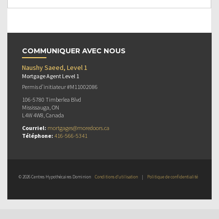
COMMUNIQUER AVEC NOUS
Naushy Saeed, Level 1
Mortgage Agent Level 1
Permis d’initiateur #M11002086
106-5780 Timberlea Blvd
Mississauga, ON
L4W 4W8, Canada
Courriel:
mortgages@moredoors.ca
Téléphone:
416-566-5341
© 2026 Centres Hypothécaires Dominion
Conditions d’utilisation
|
Politique de confidentialité